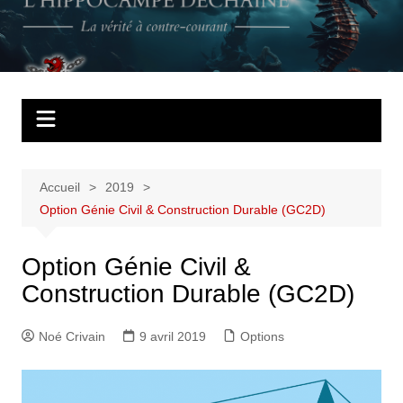
Aller
au
L'Hippocampe
La vérité à contre courant
contenu
déchaîné
Accueil
2019
Option Génie Civil & Construction Durable (GC2D)
Option Génie Civil &
Construction Durable (GC2D)
Noé Crivain
9 avril 2019
Options