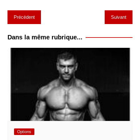
Navigation
Précédent
Suivant
de
l’article
Dans la même rubrique...
Options