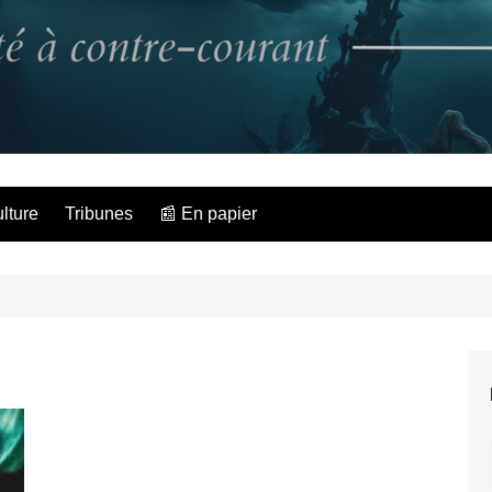
L'Hippocampe dé
lture
Tribunes
📰 En papier