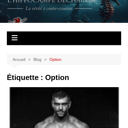
Aller
au
L'Hippocampe
La vérité à contre courant
contenu
déchaîné
Accueil
Blog
Option
Étiquette :
Option