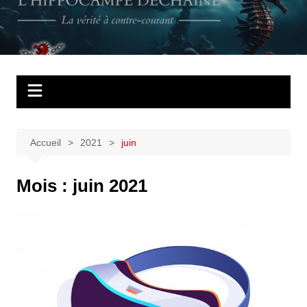
Aller
au
L'Hippocampe
La vérité à contre courant
contenu
déchaîné
Accueil
2021
juin
Mois :
juin 2021