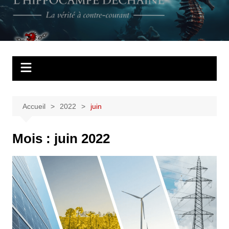
Aller
au
L'Hippocampe
La vérité à contre courant
contenu
déchaîné
Accueil
2022
juin
Mois :
juin 2022