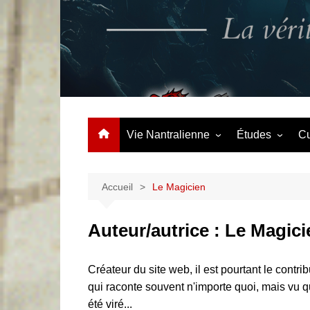
Aller
au
contenu
La vérité à contre courant
Vie Nantralienne
Études
Cu
Événements
Options
Clubs & Assos
Accueil
Le Magicien
Centralien du mois
Auteur/autrice :
Le Magici
Créateur du site web, il est pourtant le contrib
qui raconte souvent n'importe quoi, mais vu qu
été viré...