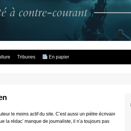
L'Hippocampe dé
lture
Tribunes
En papier
en
uteur le moins actif du site. C'est aussi un piètre écrivain
e la rédac' manque de journaliste, il n'a toujours pas