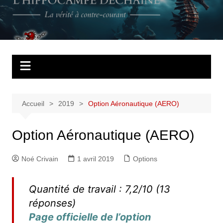
Aller
au
L'Hippocampe
La vérité à contre courant
contenu
déchaîné
Accueil
2019
Option Aéronautique (AERO)
Option Aéronautique (AERO)
Noé Crivain
1 avril 2019
Options
Quantité de travail : 7,2/10 (13
réponses)
Page officielle de l’option