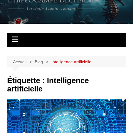
Aller
au
L'Hippocampe
La vérité à contre courant
contenu
déchaîné
Accueil
Blog
Intelligence artificielle
Étiquette :
Intelligence
artificielle