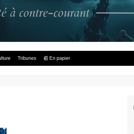
L'Hippocampe dé
lture
Tribunes
📰 En papier