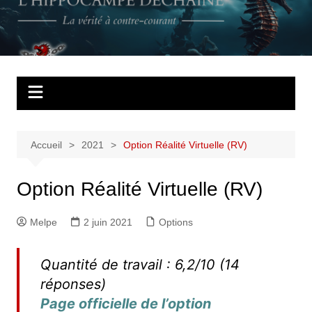
Aller
au
L'Hippocampe
La vérité à contre courant
contenu
déchaîné
Accueil
2021
Option Réalité Virtuelle (RV)
Option Réalité Virtuelle (RV)
Melpe
2 juin 2021
Options
Quantité de travail : 6,2/10 (14
réponses)
Page officielle de l’option