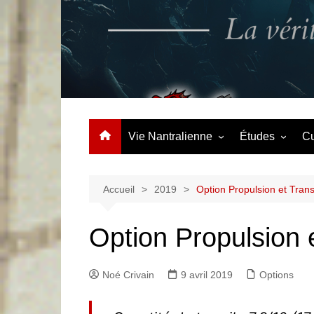
Aller
au
contenu
La vérité à contre courant
Vie Nantralienne
Études
Cu
Événements
Options
Clubs & Assos
Accueil
2019
Option Propulsion et Tra
Centralien du mois
Option Propulsion
Noé Crivain
9 avril 2019
Options