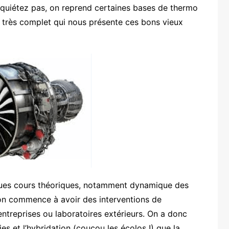
nquiétez pas, on reprend certaines bases de thermo
s très complet qui nous présente ces bons vieux
ues cours théoriques, notamment dynamique des
on commence à avoir des interventions de
 entreprises ou laboratoires extérieurs. On a donc
ies et l’hybridation (coucou les écolos !) que la