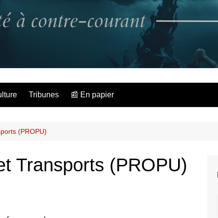
L'Hippocampe dé
lture
Tribunes
📰 En papier
nsports (PROPU)
 et Transports (PROPU)