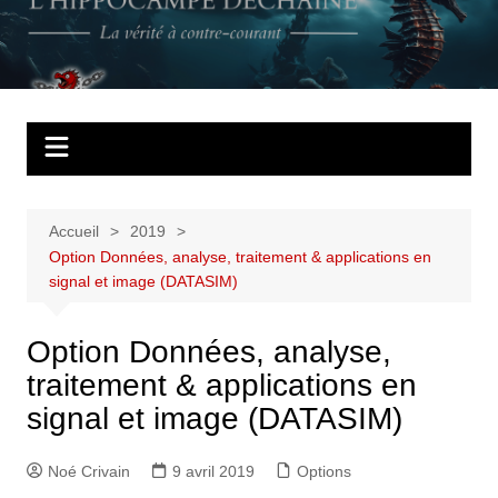
Aller
au
L'Hippocampe
La vérité à contre courant
contenu
déchaîné
Accueil
2019
Option Données, analyse, traitement & applications en
signal et image (DATASIM)
Option Données, analyse,
traitement & applications en
signal et image (DATASIM)
Noé Crivain
9 avril 2019
Options