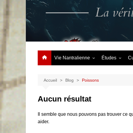
Aller
au
contenu
La vérité à contre courant
Vie Nantralienne
Études
Cu
Événements
Options
Clubs & Assos
Accueil
Blog
Poissons
Centralien du mois
Aucun résultat
Il semble que nous pouvons pas trouver ce q
aider.